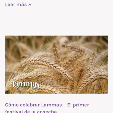
Leer más »
Cómo
celebrar
Lammas
–
El
primer
festival
de
Cómo celebrar Lammas – El primer
la
festival de la cosecha