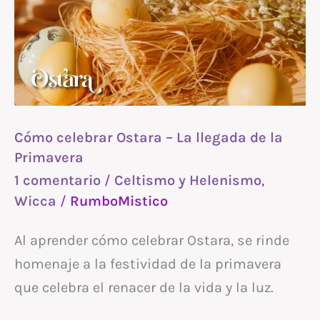
Ostara
–
La
llegada
de
la
Cómo celebrar Ostara – La llegada de la
Primavera
Primavera
1 comentario
/
Celtismo y Helenismo
,
Wicca
/
RumboMistico
Al aprender cómo celebrar Ostara, se rinde
homenaje a la festividad de la primavera
que celebra el renacer de la vida y la luz.