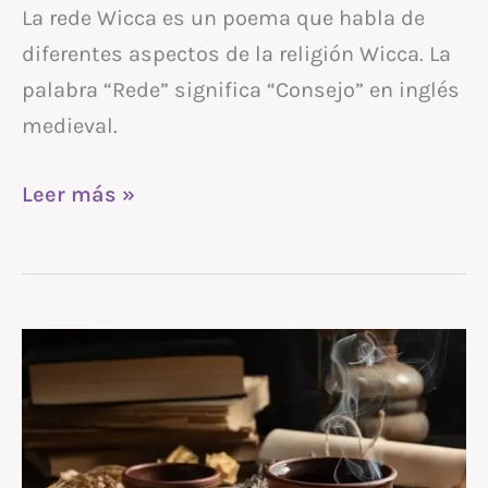
La rede Wicca es un poema que habla de
diferentes aspectos de la religión Wicca. La
palabra “Rede” significa “Consejo” en inglés
medieval.
Leer más »
Cómo
crear
tu
Altar