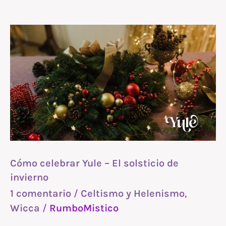
Cómo
celebrar
Yule
–
El
solsticio
de
invierno
Cómo celebrar Yule – El solsticio de
invierno
1 comentario
/
Celtismo y Helenismo
,
Wicca
/
RumboMistico