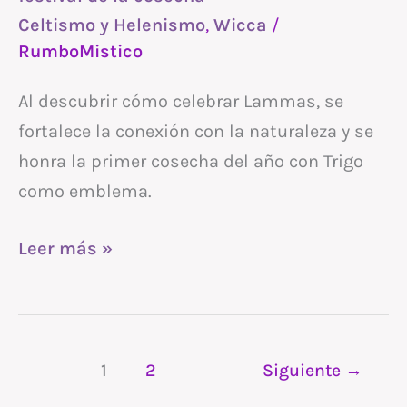
cosecha
Celtismo y Helenismo
,
Wicca
/
RumboMistico
Al descubrir cómo celebrar Lammas, se
fortalece la conexión con la naturaleza y se
honra la primer cosecha del año con Trigo
como emblema.
Leer más »
1
2
Siguiente
→