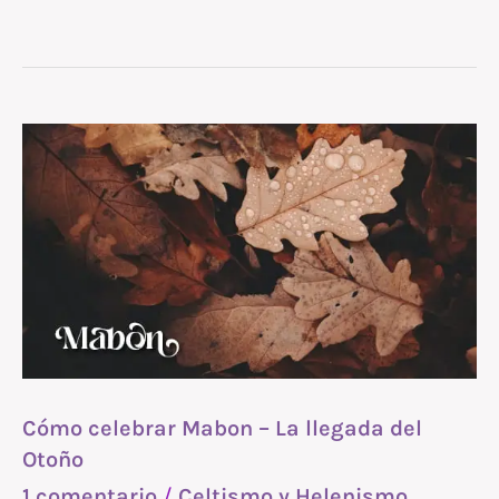
Cómo
celebrar
Mabon
–
La
llegada
del
Otoño
Cómo celebrar Mabon – La llegada del
Otoño
1 comentario
/
Celtismo y Helenismo
,