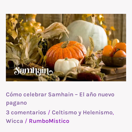
Cómo
celebrar
Samhain
–
El
año
nuevo
pagano
Cómo celebrar Samhain – El año nuevo
pagano
3 comentarios
/
Celtismo y Helenismo
,
Wicca
/
RumboMistico