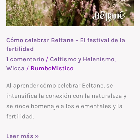
El
festival
de
la
Cómo celebrar Beltane – El festival de la
fertilidad
fertilidad
1 comentario
/
Celtismo y Helenismo
,
Wicca
/
RumboMistico
Al aprender cómo celebrar Beltane, se
intensifica la conexión con la naturaleza y
se rinde homenaje a los elementales y la
fertilidad.
Leer más »