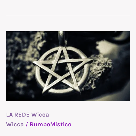
LA
REDE
Wicca
LA REDE Wicca
Wicca
/
RumboMistico