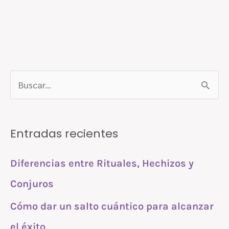
B
u
s
Entradas recientes
c
a
Diferencias entre Rituales, Hechizos y
r
Conjuros
p
Cómo dar un salto cuántico para alcanzar
o
r
el éxito