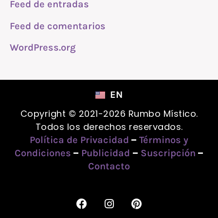
Feed de entradas
Feed de comentarios
WordPress.org
EN
Copyright © 2021-2026 Rumbo Místico.
Todos los derechos reservados.
–
Política de Privacidad
Términos y
–
–
–
Condiciones
Publicidad
Suscripción
Contacto
F
I
P
a
n
i