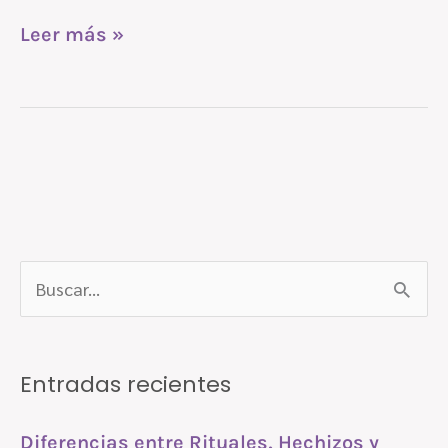
Leer más »
B
u
s
Entradas recientes
c
a
Diferencias entre Rituales, Hechizos y