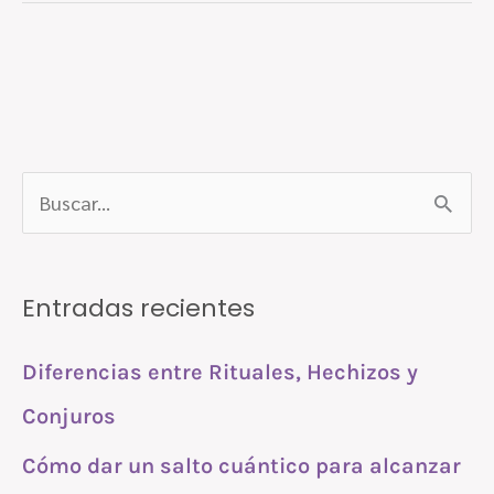
B
u
s
Entradas recientes
c
a
Diferencias entre Rituales, Hechizos y
r
Conjuros
p
Cómo dar un salto cuántico para alcanzar
o