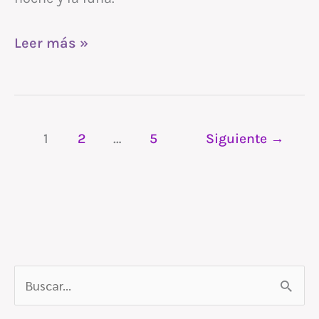
Leer más »
1
2
…
5
Siguiente
→
B
u