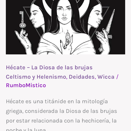
–
La
Diosa
de
las
brujas
Hécate – La Diosa de las brujas
Celtismo y Helenismo
,
Deidades
,
Wicca
/
RumboMistico
Hécate es una titánide en la mitología
griega, considerada la Diosa de las brujas
por estar relacionada con la hechicería, la
noche y la luna.