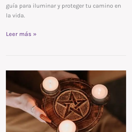
guía para iluminar y proteger tu camino en
la vida.
Leer más »
Reglas
y
éticas
Wiccanas