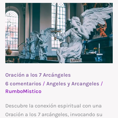
Oración
a
los
7
Arcángeles
Oración a los 7 Arcángeles
6 comentarios
/
Angeles y Arcangeles
/
RumboMistico
Descubre la conexión espiritual con una
Oración a los 7 arcángeles, invocando su