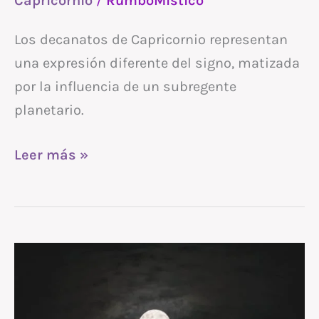
Capricornio
/
RumboMistico
Los decanatos de Capricornio representan
una expresión diferente del signo, matizada
por la influencia de un subregente
planetario.
Leer más »
Luna
llena
en