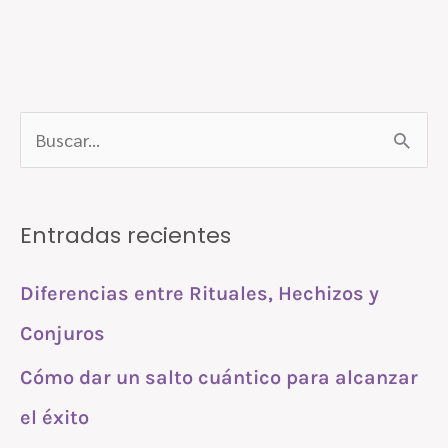
B
u
s
Entradas recientes
c
a
Diferencias entre Rituales, Hechizos y
r
Conjuros
p
Cómo dar un salto cuántico para alcanzar
o
r
el éxito