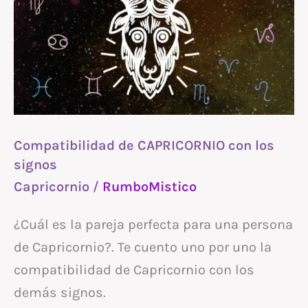
CAPRICORNIO
con
los
signos
Compatibilidad de CAPRICORNIO con los
signos
Capricornio
/
RumboMistico
¿Cuál es la pareja perfecta para una persona
de Capricornio?. Te cuento uno por uno la
compatibilidad de Capricornio con los
demás signos.