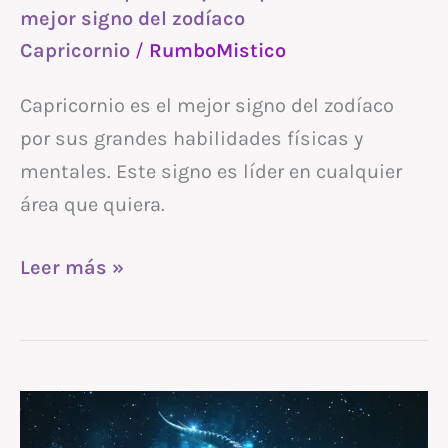
mejor signo del zodíaco
signo
Capricornio
/
RumboMistico
del
zodíaco
Capricornio es el mejor signo del zodíaco
por sus grandes habilidades físicas y
mentales. Este signo es líder en cualquier
área que quiera.
Leer más »
Capricornio
en