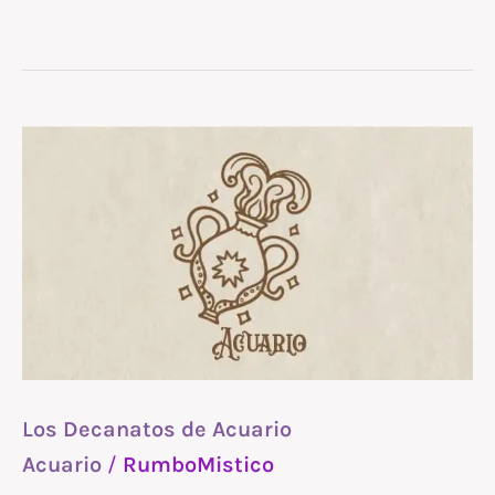
Los
Decanatos
de
Acuario
Los Decanatos de Acuario
Acuario
/
RumboMistico