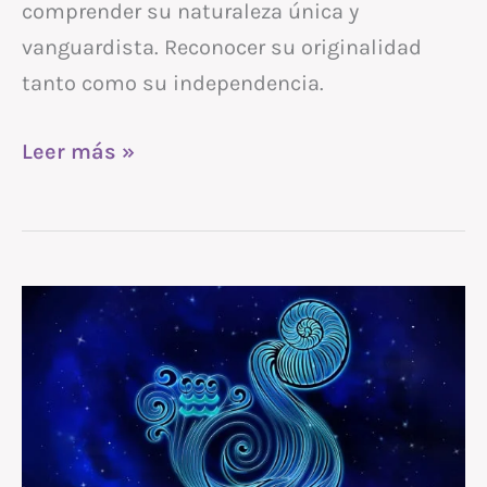
comprender su naturaleza única y
vanguardista. Reconocer su originalidad
tanto como su independencia.
Leer más »
El
lado
oscuro
de
Acuario