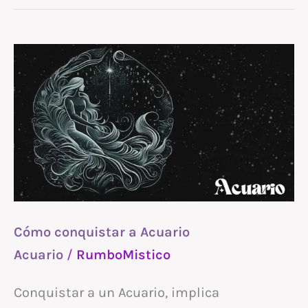
Cómo
conquistar
a
Acuario
Cómo conquistar a Acuario
Acuario
/
RumboMistico
Conquistar a un Acuario, implica