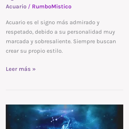
signo
Acuario
/
RumboMistico
del
zodíaco
Acuario es el signo más admirado y
respetado, debido a su personalidad muy
marcada y sobresaliente. Siempre buscan
crear su propio estilo.
Leer más »
Acuario
en
las