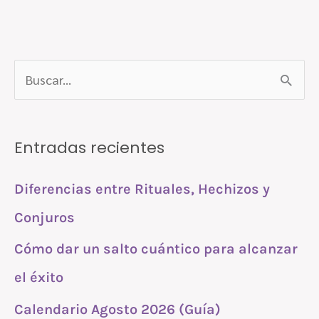
B
u
s
Entradas recientes
c
a
Diferencias entre Rituales, Hechizos y
r
Conjuros
p
Cómo dar un salto cuántico para alcanzar
o
r
el éxito
:
Calendario Agosto 2026 (Guía)