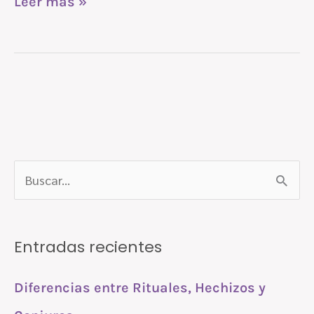
Leer más »
B
u
s
Entradas recientes
c
a
Diferencias entre Rituales, Hechizos y
r