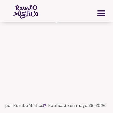
Ir
CRECIMIENTO PERSONAL
GRIMORIO VIRTUAL
al
contenido
por
RumboMistico
Publicado en
mayo 29, 2026