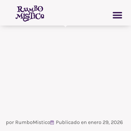
Ir
CRECIMIENTO PERSONAL
GRIMORIO VIRTUAL
al
contenido
por
RumboMistico
Publicado en
enero 29, 2026