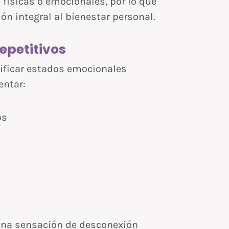
físicas o emocionales, por lo que
n integral al bienestar personal.
epetitivos
sificar estados emocionales
entar:
os
na sensación de desconexión