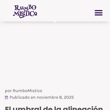
Ir
CRECIMIENTO PERSONAL
GRIMORIO VIRTUAL
al
contenido
por
RumboMistico
Publicado en
noviembre 8, 2025
El umbral de la alineación