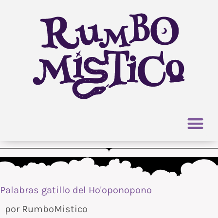
Ir
al
contenido
Palabras gatillo del Ho'oponopono
por
RumboMistico